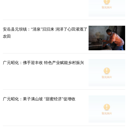
安岳县元坝镇：“清泉”汩汩来 润泽了心田灌溉了
农田
广元昭化：佛手迎丰收 特色产业赋能乡村振兴
广元昭化：果子满山坡 “甜蜜经济”促增收