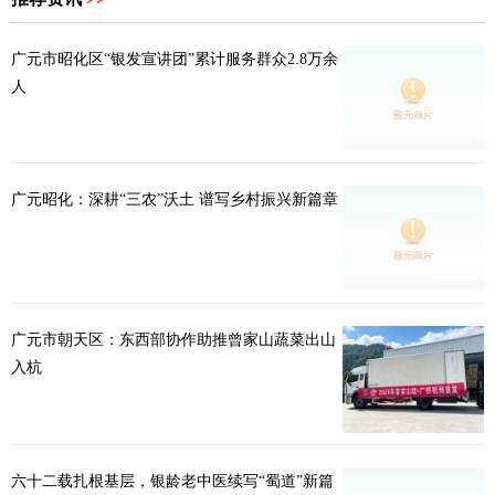
广元市昭化区“银发宣讲团”累计服务群众2.8万余
人
广元昭化：深耕“三农”沃土 谱写乡村振兴新篇章
广元市朝天区：东西部协作助推曾家山蔬菜出山
入杭
六十二载扎根基层，银龄老中医续写“蜀道”新篇