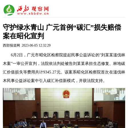
守护绿水青山 广元首例“碳汇”损失赔偿
案在昭化宣判
西部报道网 2023-06-05 12:32:29
6月2日，
广元市
昭化区检察院提起民事公益诉讼的“刘某某滥伐林
木案”一审公开宣判，法院依法判处被告刘某某承担生态修复、林地碳
汇价值损失等费用共计9345.27元。该案系昭化区检察院首次在滥伐林
木民事公益诉讼案中引入碳汇补偿新模式，并获法院支持。