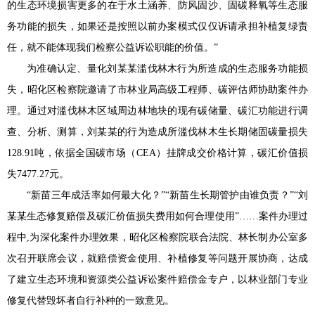
的生态环境损害更多的在于水土涵养、防风固沙、固碳释氧等生态服
务功能的损失，如果还是按照以前办案模式仅仅诉请承担补植复绿责
任，就不能体现我们检察公益诉讼职能的价值。”
为准确认定、量化刘某某滥伐林木行为所造成的生态服务功能损
失，昭化区检察院邀请了市林业局高级工程师、碳评估师协助案件办
理。通过对滥伐林木区域周边林地块的现有碳储量、碳汇功能进行调
查、分析、测算，刘某某的行为造成所滥伐林木生长期储固碳量损失
128.91吨，依据全国碳市场（CEA）挂牌成交价格计算，碳汇价值损
失7477.27元。
“新苗三年成活率如何最大化？”“新苗生长期管护由谁负责？”“刘
某某生态修复赔偿及碳汇价值损失费用如何合理使用”……案件办理过
程中,为深化案件办理效果，昭化区检察院联合法院、林长制办公室多
次召开联席会议，就赔偿资金使用、补植修复等问题开展协商，达成
了建立生态环境和资源类公益诉讼案件赔偿金专户，以林业部门专业
修复代替毁坏者自行补种的一致意见。