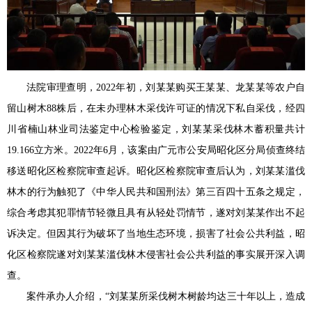
法院审理查明，2022年初，刘某某购买王某某、龙某某等农户自
留山树木88株后，在未办理林木采伐许可证的情况下私自采伐，经四
川省楠山林业司法鉴定中心检验鉴定，刘某某采伐林木蓄积量共计
19.166立方米。2022年6月，该案由广元市公安局昭化区分局侦查终结
移送昭化区检察院审查起诉。昭化区检察院审查后认为，刘某某滥伐
林木的行为触犯了《中华人民共和国刑法》第三百四十五条之规定，
综合考虑其犯罪情节轻微且具有从轻处罚情节，遂对刘某某作出不起
诉决定。但因其行为破坏了当地生态环境，损害了社会公共利益，昭
化区检察院遂对刘某某滥伐林木侵害社会公共利益的事实展开深入调
查。
案件承办人介绍，“刘某某所采伐树木树龄均达三十年以上，造成