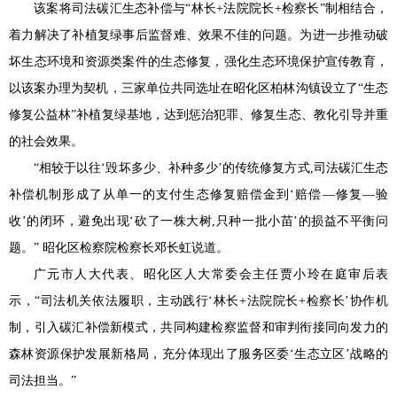
该案将司法碳汇生态补偿与“林长+法院院长+检察长”制相结合，
着力解决了补植复绿事后监督难、效果不佳的问题。为进一步推动破
坏生态环境和资源类案件的生态修复，强化生态环境保护宣传教育，
以该案办理为契机，三家单位共同选址在昭化区柏林沟镇设立了“生态
修复公益林”补植复绿基地，达到惩治犯罪、修复生态、教化引导并重
的社会效果。
“相较于以往‘毁坏多少、补种多少’的传统修复方式,司法碳汇生态
补偿机制形成了从单一的支付生态修复赔偿金到‘赔偿—修复—验
收’的闭环，避免出现‘砍了一株大树,只种一批小苗’的损益不平衡问
题。” 昭化区检察院检察长邓长虹说道。
广元市人大代表、昭化区人大常委会主任贾小玲在庭审后表
示，“司法机关依法履职，主动践行‘林长+法院院长+检察长’协作机
制，引入碳汇补偿新模式，共同构建检察监督和审判衔接同向发力的
森林资源保护发展新格局，充分体现出了服务区委‘生态立区’战略的
司法担当。”