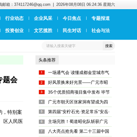
邮箱：374117246@qq.com |
2026年08月08日 06:24:36 星期六
行业动态
企业风采
今日焦点
专题报道
投资创业
文艺揽胜
民生对话
社会与法
头条推荐
一场通气会 读懂成都金堂城市气
专题会
质与内涵
好风景换来好光景——广元市昭
化区天雄村的“美”丽密码藏在哪？
35个优质招商项目集中发布 毕节
文旅新名片亮相成都
广元市朝天区张家洞有望成为四
川首个“金钉子”
第四届“安柠石光·资足常乐”安岳·
的，特别案
长、区人民医
大足双城文旅联动营销季暨2...
主场完胜！蜀道昭化队斩获广元
市首届城市篮球联赛总冠军
八大亮点抢先看 第二十三届中国