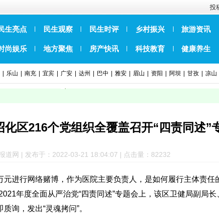
投稿
民生亮点
民生观察
民生时评
乡村振兴
旅游资讯
时尚娱乐
地方聚焦
房产快讯
科技教育
健康养生
|
乐山
|
南充
|
宜宾
|
广安
|
达州
|
巴中
|
雅安
|
眉山
|
资阳
|
阿坝
|
甘孜
|
凉山
元昭化区216个党组织全覆盖召开“四责同述”
| 发布于：2022-03-21 18:04:07 | 点击量：82
232
余万元进行网络赌博，作为医院主要负责人，是如何履行主体责任
021年度全面从严治党“四责同述”专题会上，该区卫健局副局
质询，发出“灵魂拷问”。