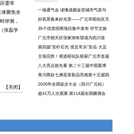
文旅新名片亮相
川首个“金钉子”
化区委常
一场通气会 读懂成都金堂城市气质与
成都
主体聚焦全
内涵
好风景换来好光景——广元市昭化区天
同时评测，
雄村的“美”丽密码藏在哪？
35个优质招商项目集中发布 毕节文旅
（张磊学
新名片亮相成都
广元市朝天区张家洞有望成为四川首
个“金钉子”
第四届“安柠石光·资足常乐”安岳·大足
双城文旅联动营销季暨2...
主场完胜！蜀道昭化队斩获广元市首届
城市篮球联赛总冠军
八大亮点抢先看 第二十三届中国畜博
会将于5月18日在蓉开幕
青川两款七佛贡茶新品亮相第十五届四
川国际茶博会
2026年全国徒步大会（四川广元站）
】 【
关闭
】
暨古蜀道徒步游活动启幕
超41万人次观展 第114届全国糖酒会
圆满收官