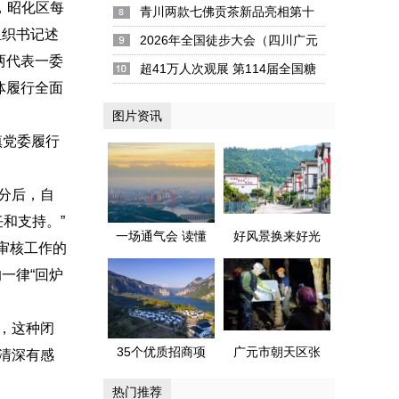
，昭化区每
畜博会将于5月18日在蓉开幕
青川两款七佛贡茶新品亮相第十
组织书记述
五届四川国际茶博会
2026年全国徒步大会（四川广元
两代表一委
站）暨古蜀道徒步游活动启幕
超41万人次观展 第114届全国糖
体履行全面
酒会圆满收官
图片资讯
镇党委履行
分后，自
和支持。”
一场通气会 读懂
好风景换来好光
料审核工作的
成都金堂城市气
景——广元市昭
一律“回炉
质与内涵
化区天雄村
的“美”丽密码藏在
评，这种闭
哪？
35个优质招商项
广元市朝天区张
德清深有感
目集中发布 毕节
家洞有望成为四
热门推荐