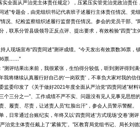
落实全面从严治党主体责任规定》，压紧压实管党治党政治责任
同述”专题会，由党组织书记代表班子述履行主体责任情况、党
”情况、纪检监察组织述履行监督责任情况。参会的党员干部、“
分，联系分管县级领导正反点评、提出要求，有效检验“四责”主
持人现场宣布“四责同述”测评成绩。“今天发出有效票数36票，
36票……”
：“测评结果出来前，我很紧张，生怕得分较低，听到测评得到满
年我将继续认真履行好自己的‘一岗双责’，不辜负大家对我的信任
纪委监委印发了《关于做好2021年度全面从严治党“四责同述”材
三个三分之一”、工作成绩不严不实、问题没有见人见事见思想的
责、履责、尽责，让述责人员“红脸出汗”，参会人员警示警醒。
单，日常通过台账纪实，年终又以‘四责同述’方式现场‘交卷’测
严治党主体责任戴上了‘紧箍咒’。”区教育局党组书记、局长刘