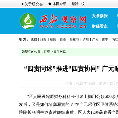
▾ 关于研究会
◆ 本网介绍
繁體中文
头条播报
财经看点
地 方
：
成都
|
绵阳
|
德阳
|
自贡
|
攀枝花
|
泸州
|
广元
|
遂宁
|
内江
您现在的位置：
首页
>
民生对话
“四责同述”推进“四责协同” 广
作者：张磊学 郭磊 | 来源：西部报道网 
“区人民医院原财务科科长付泉山挪用公款600
发后，又是如何堵塞漏洞的？”在广元昭化区卫健系统2
院院长张明宇述责述廉结束后，区人大代表薛春香当即