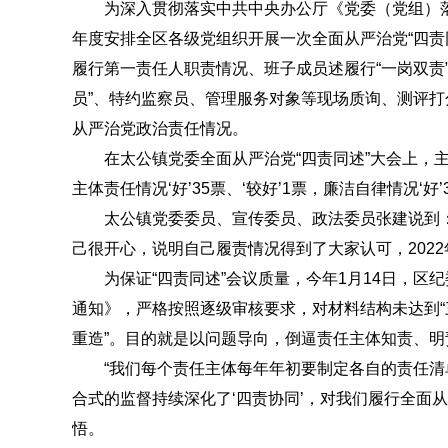
为深入贯彻落实中共中央办公厅《党委（党组）
年度安排全区各级党组织开展一次全面从严治党“四责
履行第一责任人职责情况、班子成员述履行“一岗双责
员”、特约监察员、管理服务对象等现场质询、测评打
从严治党政治责任情况。
在太公镇党委全面从严治党“四责同述”大会上，主
主体责任情况‘好’35票、‘较好’1票，廉洁自律情况‘好’
太公镇党委委员、宣传委员、政法委员张建说到
己很开心，说明自己履责情况得到了大家认可，2022
为保证“四责同述”会议质量，今年1月14日，区
通知》，严格按照逐级审核要求，对材料结构未达到“
重造”。目的就是以问题导向，倒逼责任主体知责、明
“我们每个责任主体每年年初要制定各自的责任清
合式的监督持续深化了‘四责协同’，对我们履行全面从
悟。