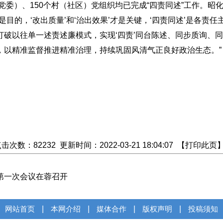
党委）、150个村（社区）党组织均已完成“四责同述”工作。昭
不是目的，‘改出质量’和‘治出效果’才是关键，‘四责同述’是各责任
破以往单一述责述廉模式，实现‘四责’同台陈述、同步质询、
，以精准监督推进精准治理，持续巩固风清气正良好政治生态。”
点击次数：
82
232
更新时间：2022-03-21 18:04:07 【
打印此页
第一次会议在蓉召开
网站首页
|
本网介绍
|
媒体合作
|
版权声明
|
投稿须知