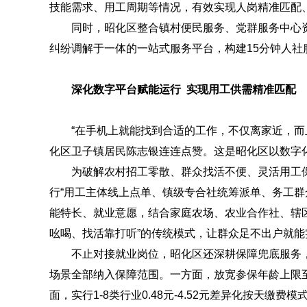
技能需求、用工周期等情况，有效实现人岗精准匹配
同时，昭化区整合镇村便民服务、党群服务中心
纠纷调解于一体的一站式服务平台，构建15分钟人社
深化数字平台赋能运行 实现用工供需精准匹配
“在手机上就能找到合适的工作，不仅离家近，而
化区卫子镇居民陈志银连连点赞。这是昭化区以数字
为破解农村招工零散、群众找活不便、灵活用工保
行“用工主体线上点单、镇级专合社统筹派单、务工群
能特长、就业意愿，结合家庭农场、农业合作社、辖
吆喝、找活靠打听”的传统模式，让群众足不出户就能
不止对接就业岗位，昭化区还深耕保障兜底服务
场景全部纳入保障范围。一方面，放宽参保年龄上限
面，实行1-8类行业0.48元-4.52元差异化按天