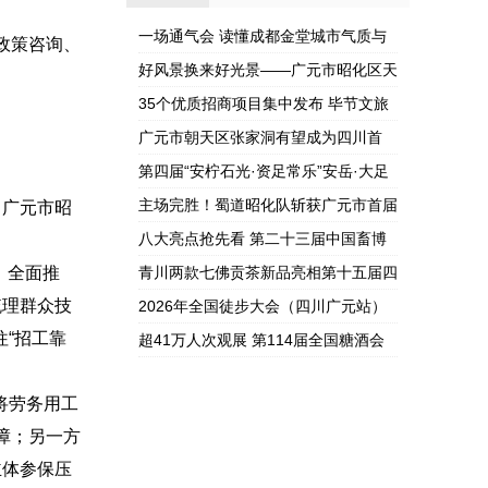
文旅新名片亮相
川首个“金钉子”
一场通气会 读懂成都金堂城市气质与
成都
政策咨询、
内涵
好风景换来好光景——广元市昭化区天
雄村的“美”丽密码藏在哪？
35个优质招商项目集中发布 毕节文旅
新名片亮相成都
广元市朝天区张家洞有望成为四川首
个“金钉子”
第四届“安柠石光·资足常乐”安岳·大足
双城文旅联动营销季暨2...
主场完胜！蜀道昭化队斩获广元市首届
，广元市昭
城市篮球联赛总冠军
八大亮点抢先看 第二十三届中国畜博
会将于5月18日在蓉开幕
，全面推
青川两款七佛贡茶新品亮相第十五届四
梳理群众技
川国际茶博会
2026年全国徒步大会（四川广元站）
“招工靠
暨古蜀道徒步游活动启幕
超41万人次观展 第114届全国糖酒会
圆满收官
将劳务用工
障；另一方
主体参保压