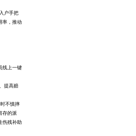
入户手把
用率，推动
员线上一键
、提高赔
工时不慎摔
留存的派
性伤残补助