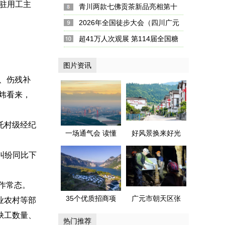
入驻用工主
畜博会将于5月18日在蓉开幕
青川两款七佛贡茶新品亮相第十
五届四川国际茶博会
2026年全国徒步大会（四川广元
站）暨古蜀道徒步游活动启幕
超41万人次观展 第114届全国糖
酒会圆满收官
图片资讯
、伤残补
炜看来，
托村级经纪
一场通气会 读懂
好风景换来好光
成都金堂城市气
景——广元市昭
纠纷同比下
质与内涵
化区天雄村
的“美”丽密码藏在
作常态。
哪？
35个优质招商项
广元市朝天区张
业农村等部
目集中发布 毕节
家洞有望成为四
缺工数量、
热门推荐