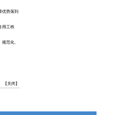
障优势落到
务用工秩
、规范化、
】 【
关闭
】