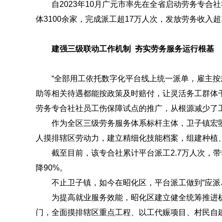
自2023年10月广元市率先在全省启动劳务专
体3100余家，完成派工超17万人次，发放劳务收入
建强三级联动工作机制 夯实劳务服务运行根基
“全部用工依托数字化平台线上统一派单，雇主
助等相关待遇都能按政策及时赔付，让灵活务工群体
劳务专合社社员工伤保障试点的推广，从根源减少了
作为全区三级劳务服务体系标杆主体，卫子镇宏
人摸排辖区劳动力，建立精细化技能档案，组建种植
截至目前，该专合社累计平台派工2.7万人次，
降90%。
不止卫子镇，如今在昭化区，平台派工做到“应派
为提高就业服务效能，昭化区建立健全统筹推进
门，全面摸排辖区重点工程、以工代赈项目、村民自