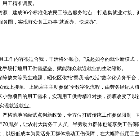
、用工精准调度。
资源，建成96个标准化农民工综合服务站点，打造集就业对接、
服务圈，实现群众务工办事“就近办、快速办”。
且工作内容很适合我，干活格外顺心。”说起如今的就业新模式
化手段打通用工供需壁垒、赋能群众就近就业的生动缩影。
障缺失等民生难题，昭化区依托“蜀我·会找活”数字化劳务平台
众线上接单、上岗雇主主动参保”全数字化流程，由劳务经纪人
区小微项目的用工需求，实现用工供需精准对接，彻底改变了以往
实现就近就业。
，严格落地省级试点创新政策，全方位打破传统工伤参保限制，
至70周岁，让农村大龄务工人员、半劳动力群体也能享受工伤保
缴费模式，以极低成本为灵活务工群体撬动工伤保障，在大幅降低用工