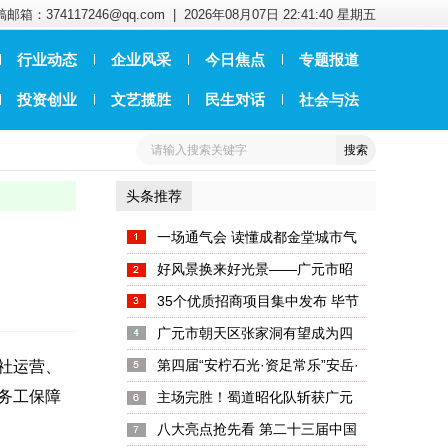
邮箱：374117246@qq.com |
2026年08月07日 22:41:40 星期五
行业动态
企业风采
今日焦点
专题报道
投资创业
文艺揽胜
民生对话
社会与法
头条推荐
一场通气会 读懂成都金堂城市气
质与内涵
好风景换来好光景——广元市昭
化区天雄村的“美”丽密码藏在哪？
35个优质招商项目集中发布 毕节
文旅新名片亮相成都
广元市朝天区张家洞有望成为四
川首个“金钉子”
第四届“安柠石光·资足常乐”安岳·
社运营、
务工保障
大足双城文旅联动营销季暨2...
主场完胜！蜀道昭化队斩获广元
市首届城市篮球联赛总冠军
八大亮点抢先看 第二十三届中国