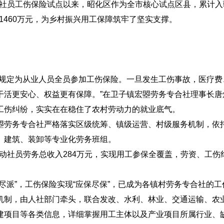
合社社员工伤保险试点以来，昭化区作为全市核心试点区县，累计
超1460万元，为乡村振兴用工保障筑牢了坚实支撑。
按规定为从业人员全员参加工伤保险。一旦发生工伤事故，医疗费
干活更安心、权益更有保障。”在卫子镇宏曌劳务专合社理事长唐
工伤纠纷，实实在在稳住了农村劳动力的就业底气。
曌劳务专合社严格落实区级统筹、镇级运营、村级服务机制，依
、建筑、装卸等专业化劳务班组。
带动社员劳务总收入284万元，实现用工参保全覆盖，劳资、工伤
尽派”，工伤保险实现“应保尽保”，已成为各镇村劳务专合社的工
机制，由人社部门牵头，联合发改、水利、林业、交通运输、农
建项目等各类信息，详细掌握用工主体以及产业项目所属行业、