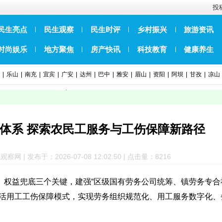
投稿
民生亮点
民生观察
民生时评
乡村振兴
旅游资讯
时尚娱乐
地方聚焦
房产快讯
科技教育
健康养生
|
乐山
|
南充
|
宜宾
|
广安
|
达州
|
巴中
|
雅安
|
眉山
|
资阳
|
阿坝
|
甘孜
|
凉山
体系 探索农民工服务与工伤保障新路径
 | 发布于：2026-07-08 12:02:50 | 点击量：82
16
、权益兜底三个关键，建强
“区级国有劳务公司统筹、镇劳务专合
灵活用工工伤保障模式，实现劳务组织规范化、用工服务数字化、