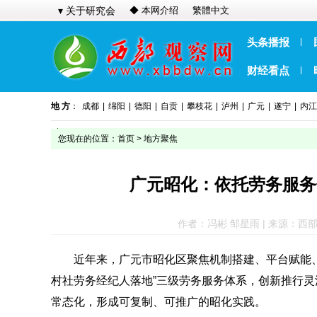
▾ 关于研究会
◆ 本网介绍
繁體中文
头条播报
财经看点
地 方
：
成都
|
绵阳
|
德阳
|
自贡
|
攀枝花
|
泸州
|
广元
|
遂宁
|
内江
您现在的位置：
首页
>
地方聚焦
广元昭化：依托劳务服务
作者：冯彬 邹星雨 | 来源：西部观察网
近年来，广元市昭化区聚焦机制搭建、平台赋能
村社劳务经纪人落地”三级劳务服务体系，创新推行
常态化，形成可复制、可推广的昭化实践。