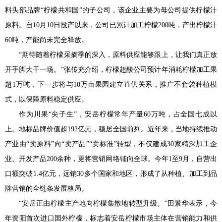
料头部品牌“柠檬共和国”的子公司，该企业主要为母公司提供柠檬汁
原料。自10月10日投产以来，公司已累计加工柠檬200吨，产出柠檬汁
60吨，产能尚未完全释放。
“期待随着柠檬采摘季的深入，原料供应能够跟上，让我们真正放
开手脚大干一场。”张传充介绍，柠檬超酸公司预计年消耗柠檬加工果
超1万吨，下一步将与10万亩果园建立直供关系，推广不套袋种植模
式，以保障原料稳定供应。
作为川果“尖子生”，安岳柠檬常年产量60万吨，占全国七成以
上。地标品牌价值超192亿元，稳居全国前列。近年来，当地持续推动
产业由“卖原料”向“卖产品”“卖标准”转型，不仅建成30家精深加工企
业、开发产品200余种，更将营销网络铺向全球。今年1至9月，自营出
口额突破1.4亿元，远销30多个国家和地区，形成了从种植、加工到品
牌营销的全链条发展格局。
“安岳正由柠檬主产地向柠檬集散地转型升级。”田景华表示，今
年资阳首次进口国外柠檬，标志着安岳柠檬市场主体在营销能力和供