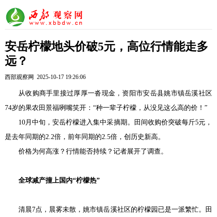
安岳柠檬地头价破5元，高位行情能走多
远？
西部观察网 2025-10-17 19:26:06
从收购商手里接过厚厚一沓现金
，
资阳市
安岳县姚市镇岳溪社区
74岁
的果农
田景福咧嘴笑开：
“种一辈子柠檬，从没见这么高的价！”
10月中旬，安岳柠檬进入集中采摘期。田间收购价突破每斤5元，
是去年同期的2.2倍，前年同期的2.5倍，创历史新高。
价格为何高涨？行情能否持续？记者展开了调查。
全球减产撞上国内“柠檬热”
清晨7点，晨雾未散，姚市镇岳溪社区的柠檬园已是一派繁忙。田