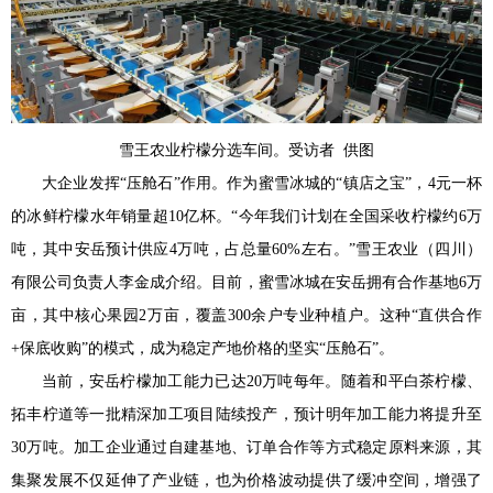
雪王农业柠檬分选车间。受访者 供图
大企业发挥“压舱石”作用。作为蜜雪冰城的“镇店之宝”，4元一杯
的冰鲜柠檬水年销量超10亿杯。“今年我们计划在全国采收柠檬约6万
吨，其中安岳预计供应4万吨，占总量60%左右。”雪王农业（四川）
有限公司负责人李金成介绍。目前，蜜雪冰城在安岳拥有合作基地6万
亩，其中核心果园2万亩，覆盖300余户专业种植户。这种“直供合作
+保底收购”的模式，成为稳定产地价格的坚实“压舱石”。
当前，安岳柠檬加工能力已达20万吨每年。随着和平白茶柠檬、
拓丰柠道等一批精深加工项目陆续投产，预计明年加工能力将提升至
30万吨。加工企业通过自建基地、订单合作等方式稳定原料来源，其
集聚发展不仅延伸了产业链，也为价格波动提供了缓冲空间，增强了