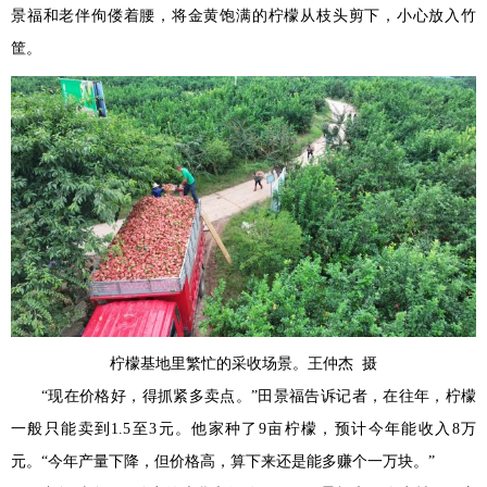
景福和老伴佝偻着腰，将金黄饱满的柠檬从枝头剪下，小心放入竹
筐。
柠檬基地里繁忙的采收场景。王仲杰 摄
“现在价格好，得抓紧多卖点。”田景福告诉记者，在往年，柠檬
一般只能卖到1.5至3元。他家种了9亩柠檬，预计今年能收入8万
元。“今年产量下降，但价格高，算下来还是能多赚个一万块。”