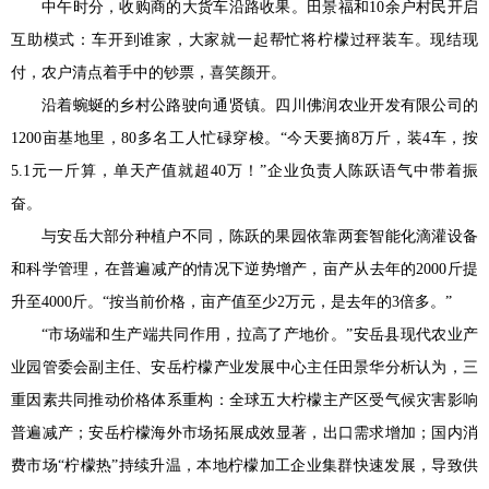
中午时分，收购商的大货车沿路收果。田景福和10余户村民开启
互助模式：车开到谁家，大家就一起帮忙将柠檬过秤装车。现结现
付，农户清点着手中的钞票，喜笑颜开。
沿着蜿蜒的乡村公路驶向通贤镇。四川佛润农业开发有限公司的
1200亩基地里，80多名工人忙碌穿梭。“今天要摘8万斤，装4车，按
5.1元一斤算，单天产值就超40万！”企业负责人陈跃语气中带着振
奋。
与安岳大部分种植户不同，陈跃的果园依靠两套智能化滴灌设备
和科学管理，在普遍减产的情况下逆势增产，亩产从去年的2000斤提
升至4000斤。“按当前价格，亩产值至少2万元，是去年的3倍多。”
“市场端和生产端共同作用，拉高了产地价。”安岳县现代农业产
业园管委会副主任、安岳柠檬产业发展中心主任田景华分析认为，三
重因素共同推动价格体系重构：全球五大柠檬主产区受气候灾害影响
普遍减产；安岳柠檬海外市场拓展成效显著，出口需求增加；国内消
费市场“柠檬热”持续升温，本地柠檬加工企业集群快速发展，导致供