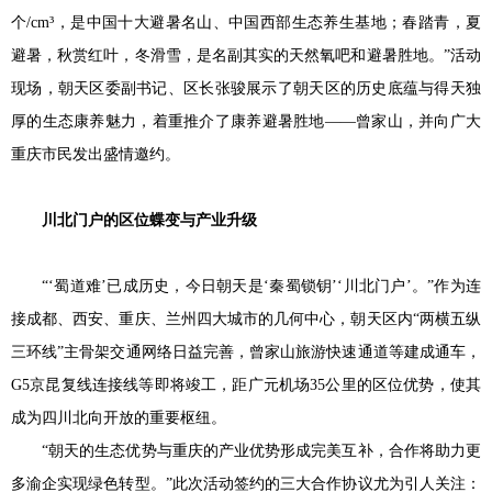
个/cm³，是中国十大避暑名山、中国西部生态养生基地；春踏青，夏
避暑，秋赏红叶，冬滑雪，是名副其实的天然氧吧和避暑胜地。”活动
现场，朝天区委副书记、区长张骏展示了朝天区的历史底蕴与得天独
厚的生态康养魅力，着重推介了康养避暑胜地——曾家山，并向广大
重庆市民发出盛情邀约。
川北门户的区位蝶变与产业升级
“‘蜀道难’已成历史，今日朝天是‘秦蜀锁钥’‘川北门户’。”作为连
接成都、西安、重庆、兰州四大城市的几何中心，朝天区内“两横五纵
三环线”主骨架交通网络日益完善，曾家山旅游快速通道等建成通车，
G5京昆复线连接线等即将竣工，距广元机场35公里的区位优势，使其
成为四川北向开放的重要枢纽。
“朝天的生态优势与重庆的产业优势形成完美互补，合作将助力更
多渝企实现绿色转型。”此次活动签约的三大合作协议尤为引人关注：