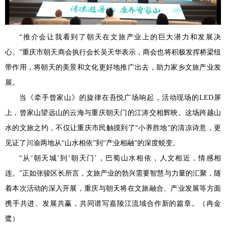
“推介会让我看到了朝天在文旅产业上的巨大潜力和发展决
心。”重庆市朝天商会执行会长吴天华表示，商会也将积极发挥桥梁纽
带作用，将朝天的美景和文化更好地推广出去，助力家乡文旅产业发
展。
当《牵手曾家山》的旋律在吾悦广场响起，活动现场的LED屏
上，曾家山望远山的云海与重庆朝天门的江涛交相辉映。这场跨越山
水的文旅之约，不仅让重庆市民触摸到了“小养胜地”的清凉诗意，更
见证了川渝两地从“山水相依”到“产业相融”的深度蜕变。
“从‘朝天城’到‘朝天门’，巴蜀山水相依，人文相近，情感相
连。”正如张骏区长所言，文旅产业的勃兴需要智慧与力量的汇聚，随
着本次活动的深入开展，重庆与朝天将在文旅融合、产业发展等方面
携手共进、发展共赢，共同谱写嘉陵江流域合作新的篇章。（冉金
鹭）