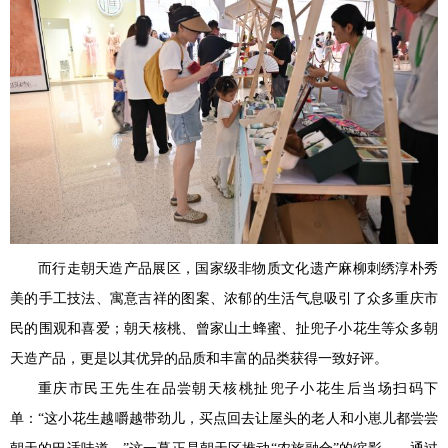
而行走朝天造产品展区，国家级非物质文化遗产麻柳刺绣淳朴秀
美的手工技法、寓意吉祥的图案、浓郁的生活气息吸引了众多重庆市
民的围观和喜爱；朝天核桃、曾家山土蜂蜜、扯兜子小花生等众多朝
天造产品，更是以其优异的品质和丰富的品类获得一致好评。
重庆市民王先生在品尝朝天核桃扯兜子小花生后当场扫码下
单：“这小花生越嚼越带劲儿，买点回去让屋头的老人和小崽儿都尝尝