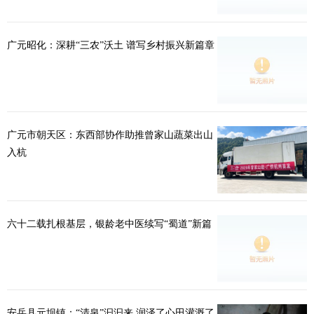
广元昭化：深耕“三农”沃土 谱写乡村振兴新篇章
广元市朝天区：东西部协作助推曾家山蔬菜出山
入杭
六十二载扎根基层，银龄老中医续写“蜀道”新篇
安岳县元坝镇：“清泉”汩汩来 润泽了心田灌溉了