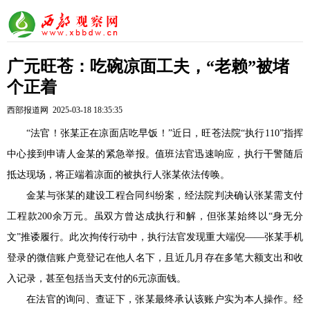
​广元旺苍：吃碗凉面工夫，“老赖”被堵
个正着
西部报道网 2025-03-18 18:35:35
“法官！张某正在凉面店吃早饭！”近日，旺苍法院“执行110”指挥
中心接到申请人金某的紧急举报。值班法官迅速响应，执行干警随后
抵达现场，将正端着凉面的被执行人张某依法传唤。
金某与张某的建设工程合同纠纷案，经法院判决确认张某需支付
工程款200余万元。虽双方曾达成执行和解，但张某始终以“身无分
文”推诿履行。此次拘传行动中，执行法官发现重大端倪——张某手机
登录的微信账户竟登记在他人名下，且近几月存在多笔大额支出和收
入记录，甚至包括当天支付的6元凉面钱。
在法官的询问、查证下，张某最终承认该账户实为本人操作。经