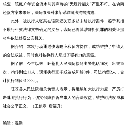
核查，该账户年资金流水与其声称的“无履行能力”严重不符。在协商
还款方案未果后，法院依法对张某采取司法拘留措施。
此外，被执行人张某在该院还关联多起未结执行案件，鉴于其拒
不履行生效法律文书确定的义务，该院已将其涉嫌拒执罪的相关证据
材料依法移送公安机关。
据介绍，本次行动通过快速响应和多方协作，成功维护了申请人
的合法权益，同时也对被执行人形成了强有力的震慑。
据了解，今年以来，旺苍县人民法院接到出警电话16次，出警15
次，拘传到位11人，现场执行完毕或达成和解9件，司法拘留2人，合
计执行到位31000元。
旺苍县人民法院相关负责人表示，将继续加大执行力度，严厉打
击逃避执行行为，切实保障胜诉当事人的合法权益，维护司法权威和
社会公平正义。（王麒霖 唐福升）
编辑：温勤