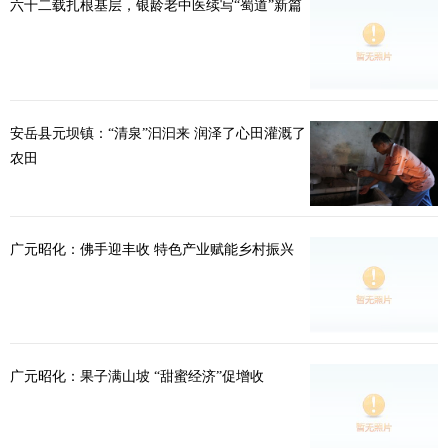
六十二载扎根基层，银龄老中医续写“蜀道”新篇
安岳县元坝镇：“清泉”汩汩来 润泽了心田灌溉了
农田
广元昭化：佛手迎丰收 特色产业赋能乡村振兴
广元昭化：果子满山坡 “甜蜜经济”促增收