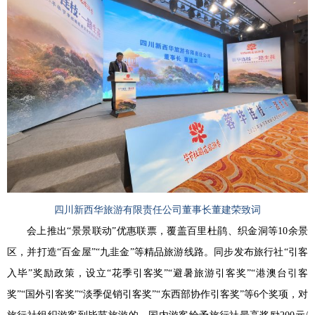
四川新西华旅游有限责任公司董事长董建荣致词
会上推出
“景景联动”优惠联票，覆盖百里杜鹃、织金洞等10余景
区，并打造“百金屋”“九韭金”等精品旅游线路。同步发布旅行社“引客
入毕”奖励政策，设立“花季引客奖”“避暑旅游引客奖”“港澳台引客
奖”“国外引客奖”
“淡季促销引客奖”“东西部协作引客奖”等
6个奖项，对