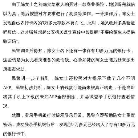
由于陈女士之前确实给家人购买过一款商业保险，她没听完就信
以为真，随后按照对方要求进行了刷脸等操作。一番操作后，陈女士
发现自己农行卡内的3万多元存款不翼而飞。此时，她又收到多条验证
码短信，这才猛然想起公安机关反诈宣传中曾提醒“不要给陌生人提供
验证码”。
民警调查后得知，陈女士名下还有一张存有10多万元的银行卡，
这些钱是为女儿看病准备的救命钱。心急如焚的陈女士随后赶来派出
所报案求助。
民警进一步了解到，陈女士还按照对方提示下载了几个不明
APP。民警初步判断，陈女士的钱款可能尚未被真正转走，于是当即
将其手机上下载的未知APP全部删除，并尝试登录手机银行查看情
况。
然而，登录手机银行时提示登录异常。民警立即帮助陈女士重置
密码，成功登录手机银行后，发现那3万多元已经转入了存有10多万元
的银行卡中。