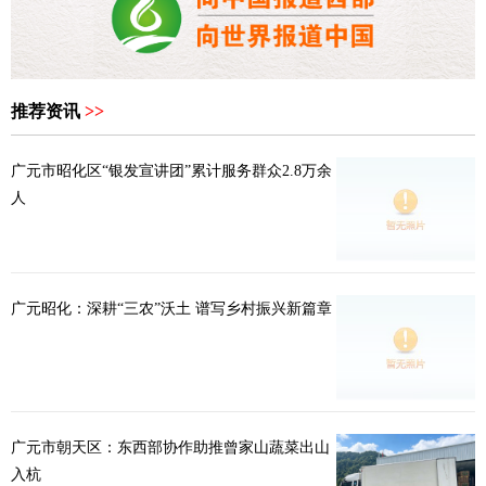
推荐资讯
>>
广元市昭化区“银发宣讲团”累计服务群众2.8万余
人
广元昭化：深耕“三农”沃土 谱写乡村振兴新篇章
广元市朝天区：东西部协作助推曾家山蔬菜出山
入杭