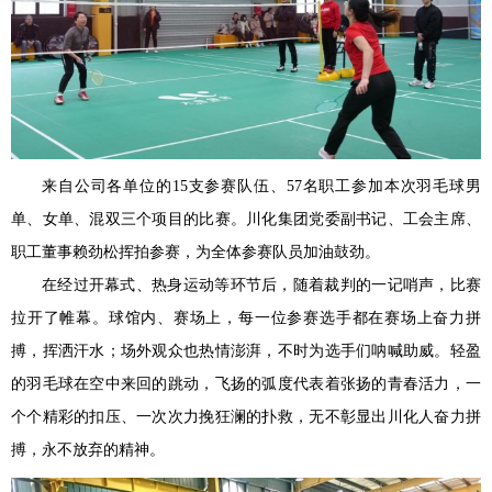
来自公司各单位的15支参赛队伍、57名职工参加本次羽毛球男
单、女单、混双三个项目的比赛。川化集团党委副书记、工会主席、
职工董事赖劲松挥拍参赛，为全体参赛队员加油鼓劲。
在经过开幕式、热身运动等环节后，随着裁判的一记哨声，比赛
拉开了帷幕。球馆内、赛场上，每一位参赛选手都在赛场上奋力拼
搏，挥洒汗水；场外观众也热情澎湃，不时为选手们呐喊助威。轻盈
的羽毛球在空中来回的跳动，飞扬的弧度代表着张扬的青春活力，一
个个精彩的扣压、一次次力挽狂澜的扑救，无不彰显出川化人奋力拼
搏，永不放弃的精神。