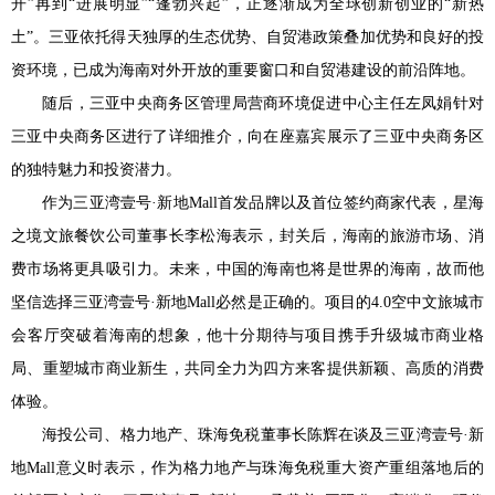
开”再到“进展明显”“蓬勃兴起”，正逐渐成为全球创新创业的“新热
土”。三亚依托得天独厚的生态优势、自贸港政策叠加优势和良好的投
资环境，已成为海南对外开放的重要窗口和自贸港建设的前沿阵地。
随后，三亚中央商务区管理局营商环境促进中心主任左凤娟针对
三亚中央商务区进行了详细推介，向在座嘉宾展示了三亚中央商务区
的独特魅力和投资潜力。
作为三亚湾壹号·新地Mall首发品牌以及首位签约商家代表，星海
之境文旅餐饮公司董事长李松海表示，封关后，海南的旅游市场、消
费市场将更具吸引力。未来，中国的海南也将是世界的海南，故而他
坚信选择三亚湾壹号·新地Mall必然是正确的。项目的4.0空中文旅城市
会客厅突破着海南的想象，他十分期待与项目携手升级城市商业格
局、重塑城市商业新生，共同全力为四方来客提供新颖、高质的消费
体验。
海投公司、格力地产、珠海免税董事长陈辉在谈及三亚湾壹号·新
地Mall意义时表示，作为格力地产与珠海免税重大资产重组落地后的