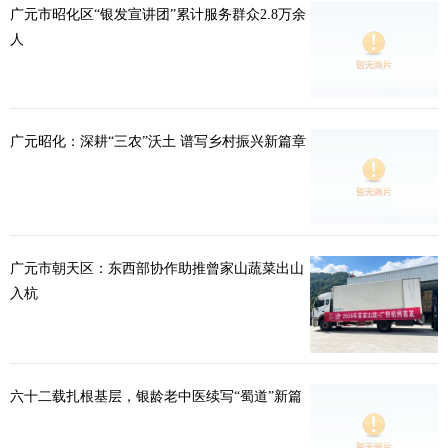
广元市昭化区“银发宣讲团”累计服务群众2.8万余
人
广元昭化：深耕“三农”沃土 谱写乡村振兴新篇章
广元市朝天区：东西部协作助推曾家山蔬菜出山
入杭
六十二载扎根基层，银龄老中医续写“蜀道”新篇