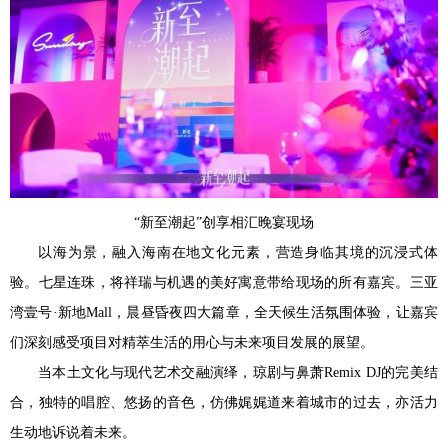
“新至潮起”创享相汇晚宴现场
以海为景，融入海南在地文化元素，营造身临其境的沉浸式体
验。七星连珠，将祥瑞与机遇的美好寓意带给现场的所有嘉宾。三亚
湾壹号·新地Mall，晨昼昏夜四大篇章，全天候生活氛围体验，让嘉宾
们深刻感受项目对精萃生活的用心与未来项目发展的展望。
当本土文化与现代艺术交融演绎，琼剧与鼻萧Remix DJ的完美结
合，独特的唱腔、悠扬的音色，仿佛娓娓道来着城市的过去，亦活力
生动地诉说着未来。