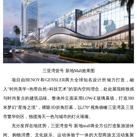
三亚湾壹号·新地Mall效果图
项目由BENOY和GENSLER两大全球知名设计所倾力打造，融
入“时尚美学+热带自然+科技艺术”的室内空间理念，处处展现精致感
与时尚复古的建筑品味。整体外立面采用LOW-E玻璃幕墙，打造380
米梦幻“星海之境”，裸眼3D折角巨幕，以270°视角俯瞰三亚湾及三亚
市繁华街区，独揽海天一色与城市的灯火璀璨。
充分发挥在地优势，三亚湾壹号·新地mall将全方位打造集旅游休
闲、购物消费、文化娱乐、运动体验于一体的大型商旅文活动集聚